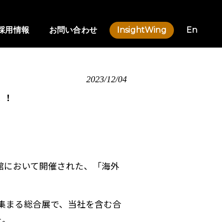
採用情報
お問い合わせ
InsightWing
En
2023/12/04
！！
町館において開催された、「海外
が集まる総合展で、当社を含む合
た。