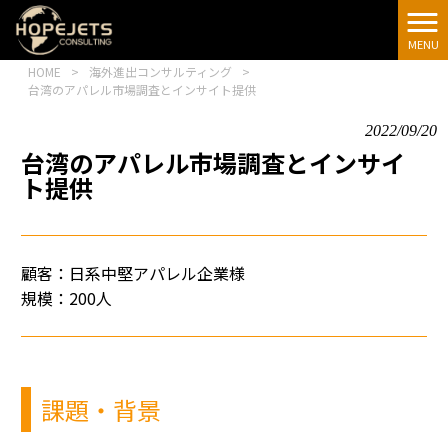
[google-
translator]
MENU
HOME
>
海外進出コンサルティング
>
台湾のアパレル市場調査とインサイト提供
2022/09/20
台湾のアパレル市場調査とインサイ
ト提供
顧客：日系中堅アパレル企業様
規模：200人
課題・背景