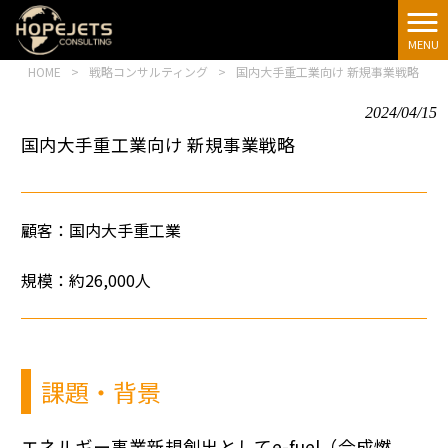
[google-
translator]
MENU
HOME
>
戦略コンサルティング
>
国内大手重工業向け 新規事業戦略
2024/04/15
国内大手重工業向け 新規事業戦略
顧客：
国内大手重工業
規模：約26,000人
課題・背景
エネルギー事業新規創出としてe-fuel（合成燃